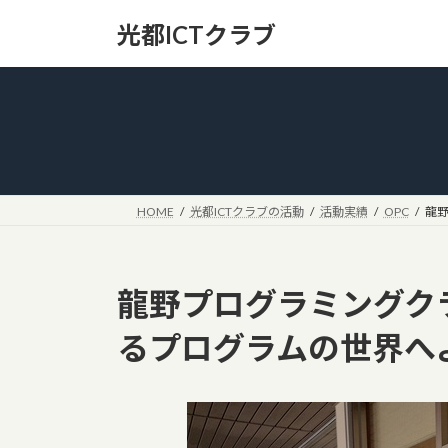
コ
ナ
光都ICTクラブ
ン
ビ
テ
ゲ
ン
ー
ツ
シ
へ
ョ
ス
ン
キ
に
ッ
移
HOME
光都ICTクラブの活動
活動実績
OPC
龍野
プ
動
龍野プログラミングクラ
るプログラムの世界へ