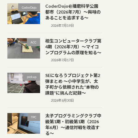
CoderDojo@播磨科学公園
CoderDojo
都市（2026年7月）～興味の
あることを追求する～
2026年7月19日
相生コンピュータークラブ第
ACC
4期（2026年7月）～マイコ
ンプログラムの原理を知る～
2026年7月17日
SEになろうプロジェクト第2
pickup
弾まとめ ～小中学生が、太
子町から依頼された“本物の
課題”に挑んだ記録～
2026年6月30日
太子プログラミングクラブ中
TPC
級第1期・初級第1期（2026
年6月）～通信対戦を改造す
る～