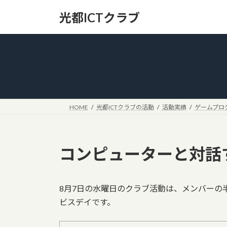
コ
ナ
光都ICTクラブ
ン
ビ
テ
ゲ
ン
ー
ツ
シ
へ
ョ
ス
ン
キ
に
ッ
移
HOME
光都ICTクラブの活動
活動実績
ゲームプロ
プ
動
コンピューターと対話す
8月7日の水曜日のクラブ活動は、メンバーの
ビスデイです。