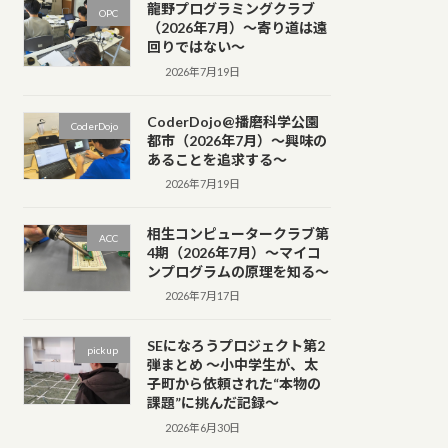
龍野プログラミングクラブ
OPC
（2026年7月）～寄り道は遠
回りではない～
2026年7月19日
CoderDojo@播磨科学公園
CoderDojo
都市（2026年7月）～興味の
あることを追求する～
2026年7月19日
相生コンピュータークラブ第
ACC
4期（2026年7月）～マイコ
ンプログラムの原理を知る～
2026年7月17日
SEになろうプロジェクト第2
pickup
弾まとめ ～小中学生が、太
子町から依頼された“本物の
課題”に挑んだ記録～
2026年6月30日