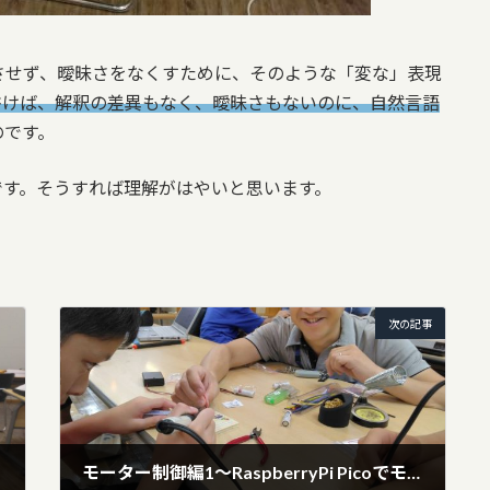
させず、曖昧さをなくすために、そのような「変な」表現
書けば、解釈の差異もなく、曖昧さもないのに、自然言語
のです。
です。そうすれば理解がはやいと思います。
次の記事
モーター制御編1～RaspberryPi Picoでモーターを動かす準備～