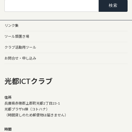
検
索:
リンク集
ツール類置き場
クラブ活動用ツール
お問合せ・申し込み
光都ICTクラブ
住所
兵庫県赤穂郡上郡町光都2丁目23-1
光都プラザN棟（コトハナ）
（時間貸しのため郵便物は届きません）
時間