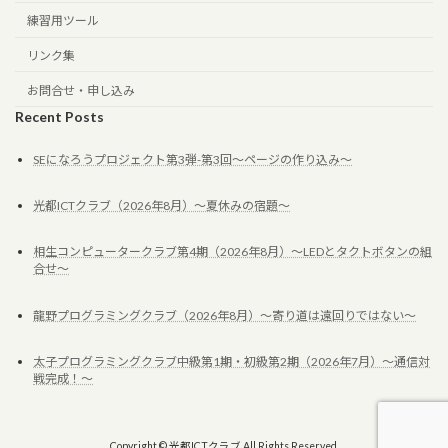
練習用ツール
リンク集
お問合せ・申し込み
Recent Posts
SEになろうプロジェクト第3弾-第3回～ページの作り込み～
光都ICTクラブ（2026年8月）～夏休みの宿題～
相生コンピュータークラブ第4期（2026年8月）～LEDとタクトボタンの組
合せ～
龍野プログラミングクラブ（2026年8月）～寄り道は遠回りではない～
太子プログラミングクラブ中級第1期・初級第2期（2026年7月）～通信対
戦完成！～
Copyright © 光都ICTクラブ All Rights Reserved.