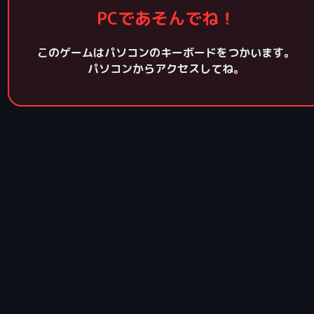
おすすめ！はじめての人はこ
PCであそんでね！
小文字モード
このゲームはパソコンのキーボードをつかいます。
パソコンからアクセスしてね。
大文字モード
（Shiftキーのれんしゅう）
大文字・小文字混在モード
（マスタークラス！）